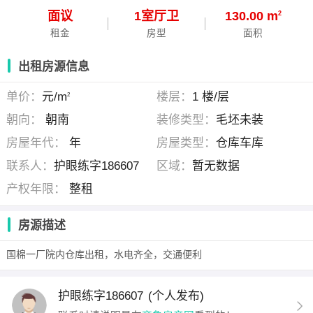
面议
1
室
厅
卫
130.00 m
2
租金
房型
面积
出租房源信息
单价：
元/m
楼层：
1 楼/层
2
朝向：
朝南
装修类型：
毛坯未装
房屋年代：
年
房屋类型：
仓库车库
联系人：
护眼练字186607
区域：
暂无数据
产权年限：
整租
房源描述
国棉一厂院内仓库出租，水电齐全，交通便利
护眼练字186607
(个人发布)