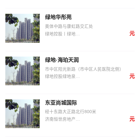
绿地华彤苑
奥体中路与康虹路交汇处
元
绿地控股丨绿地泉集团
绿地·海珀天润
市中区阳光新路（市中区人民医院北侧）
元
绿地控股绿地泉集团
东亚尚城国际
经十东路大正路北行800米
元
济南恒世房地产开发有限公司