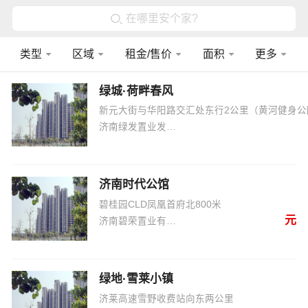
在哪里安个家?
类型
区域
租金/售价
面积
更多
绿城·荷畔春风
新元大街与华阳路交汇处东行2公里（黄河健身公
济南绿发置业发展有限公司
济南时代公馆
碧桂园CLD凤凰首府北800米
元
济南碧荣置业有限公司
绿地·雪莱小镇
济莱高速雪野收费站向东两公里