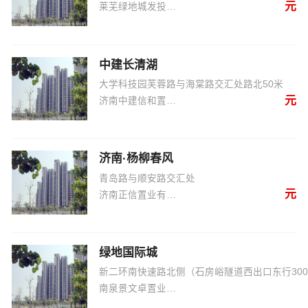
元
莱芜绿地城发投资开发有限公司
中建长清湖
大学科技园芙蓉路与海棠路交汇处路北50米
元
济南中建信和置业有限公司
济南·杨柳春风
青岛路与顺安路交汇处
元
济南正信置业有限公司
绿地国际城
新二环南快速路北侧（石房峪隧道西出口东行30
南泉景文卓置业有限公司